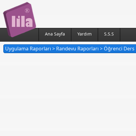
Ana Sayfa
Yardım
S.S.S
Uygulama Raporları > Randevu Raporları > Öğrenci Ders 