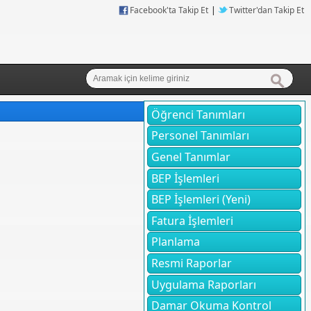
Facebook'ta Takip Et
|
Twitter'dan Takip Et
Öğrenci Tanımları
Personel Tanımları
Genel Tanımlar
BEP İşlemleri
BEP İşlemleri (Yeni)
Fatura İşlemleri
Planlama
Resmi Raporlar
Uygulama Raporları
Damar Okuma Kontrol