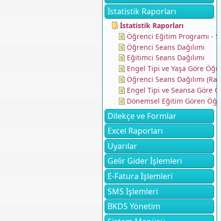
İstatistik Raporları
İstatistik Raporları
Öğrenci Eğitim Programı - Se
Öğrenci Seans Dağılımı
Eğitimci Seans Dağılımı
Engel Tipi ve Yaşa Göre Öğr
Öğrenci Seans Dağılımı (Rap
Engel Tipi ve Seansa Göre Ö
Dönemsel Eğitim Gören Öğre
Dilekçe ve Formlar
Excel Raporları
Uyarılar
Gelir Gider İşlemleri
E-Fatura İşlemleri
SMS İşlemleri
BKDS Yönetim