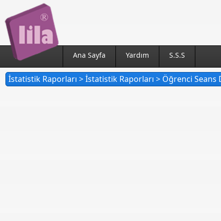
Ana Sayfa
Yardım
S.S.S
İstatistik Raporları > İstatistik Raporları > Öğrenci Seans 