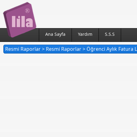
Ana Sayfa
Yardım
S.S.S
Resmi Raporlar > Resmi Raporlar > Öğrenci Aylık Fatura L