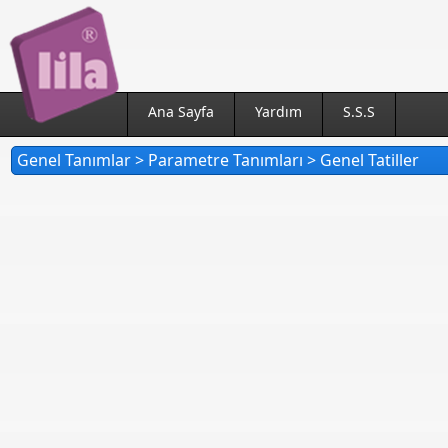
Ana Sayfa
Yardım
S.S.S
Genel Tanımlar > Parametre Tanımları > Genel Tatiller