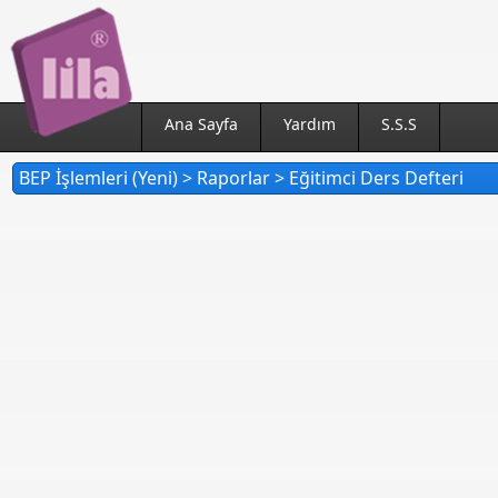
Ana Sayfa
Yardım
S.S.S
BEP İşlemleri (Yeni) > Raporlar > Eğitimci Ders Defteri