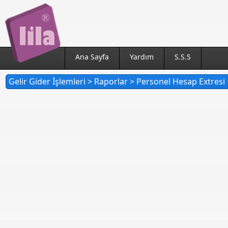
Ana Sayfa
Yardım
S.S.S
Gelir Gider İşlemleri > Raporlar > Personel Hesap Extresi