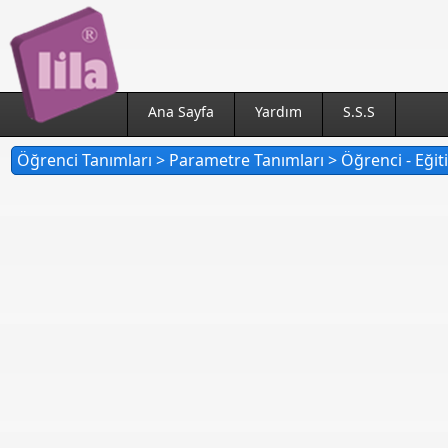
Ana Sayfa
Yardım
S.S.S
Öğrenci Tanımları > Parametre Tanımları > Öğrenci - Eğit